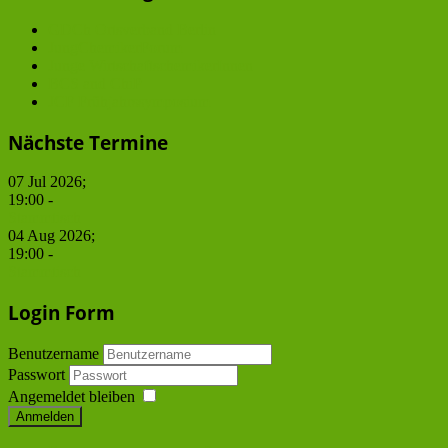
GDCh Ortsverband Berlin
JungChemikerForum
Junge WirtschaftschemikerInnen
BCS and ChiP
JCF Frühjahrssymposium
Nächste Termine
07 Jul 2026
;
19:00
-
Stammtisch
04 Aug 2026
;
19:00
-
Stammtisch
Login Form
Benutzername
Passwort
Angemeldet bleiben
Anmelden