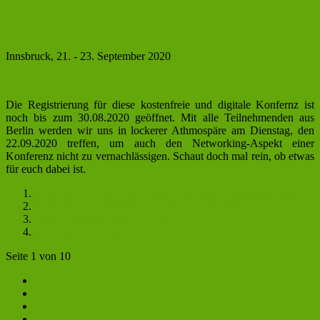
Young Chemist Summit
Innsbruck, 21. - 23. September 2020
Die Registrierung für diese kostenfreie und digitale Konfernz ist
noch bis zum 30.08.2020 geöffnet. Mit alle Teilnehmenden aus
Berlin werden wir uns in lockerer Athmospäre am Dienstag, den
22.09.2020 treffen, um auch den Networking-Aspekt einer
Konferenz nicht zu vernachlässigen. Schaut doch mal rein, ob etwas
für euch dabei ist.
Digitaler VAA-GDCh-Vortrag zum Thema Berufseinstieg
Unser Stammtisch findet wieder vor Ort statt!
Anmeldung zum Stammtisch
Digitaler DFG-Vortrag
Seite 1 von 10
1
2