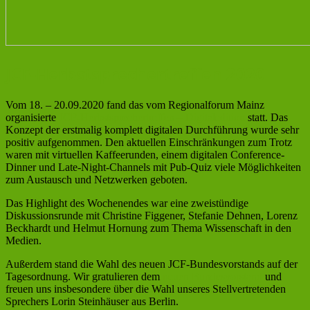
JCF-Herbstsprechertreffen 2020
Vom 18. – 20.09.2020 fand das vom Regionalforum Mainz
organisierte
JCF-Herbstsprechertreffen – Digitaledition
statt. Das
Konzept der erstmalig komplett digitalen Durchführung wurde sehr
positiv aufgenommen. Den aktuellen Einschränkungen zum Trotz
waren mit virtuellen Kaffeerunden, einem digitalen Conference-
Dinner und Late-Night-Channels mit Pub-Quiz viele Möglichkeiten
zum Austausch und Netzwerken geboten.
Das Highlight des Wochenendes war eine zweistündige
Diskussionsrunde mit Christine Figgener, Stefanie Dehnen, Lorenz
Beckhardt und Helmut Hornung zum Thema Wissenschaft in den
Medien.
Außerdem stand die Wahl des neuen JCF-Bundesvorstands auf der
Tagesordnung. Wir gratulieren dem
neuen Bundesvorstand
und
freuen uns insbesondere über die Wahl unseres Stellvertretenden
Sprechers Lorin Steinhäuser aus Berlin.