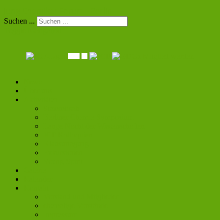
Jung Chemiker Forum - Berlin
Suchen ...
Toggle Navigation
Mitglied werden
News
Über uns
Aktivitäten
Stammtisch
Berliner Chemie Symposium
Lange Nacht der Wissenschaften
JCF Kolloquien
Klausurtagung
Exkursionen
Young Spirit
Galerie
Kalender
Kontakt
Vorstand und Mitglieder
ehemalige Vorstände
Impressum