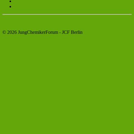
Benutzername vergessen?
Passwort vergessen?
Back to Top
© 2026 JungChemikerForum - JCF Berlin