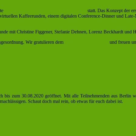
rte
JCF-Herbstsprechertreffen – Digitaledition
statt. Das Konzept der er
irtuellen Kaffeerunden, einem digitalen Conference-Dinner und Late
unde mit Christine Figgener, Stefanie Dehnen, Lorenz Beckhardt und
gesordnung. Wir gratulieren dem
neuen Bundesvorstand
und freuen un
 noch bis zum 30.08.2020 geöffnet. Mit alle Teilnehmenden aus Berlin
achlässigen. Schaut doch mal rein, ob etwas für euch dabei ist.