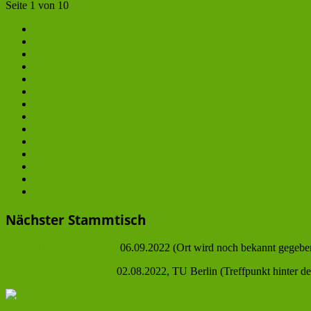
Seite 1 von 10
1
2
3
4
...
6
7
8
9
10
Nächster Stammtisch
Übernächster Stammstich
06.09.2022 (Ort wird noch bekannt gegebe
Nächster Stammstich am
02.08.2022, TU Berlin (Treffpunkt hinter 