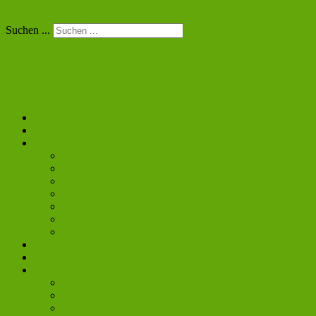
Jung Chemiker Forum - Berlin
Suchen ...
Toggle Navigation
News
Über uns
Aktivitäten
Stammtisch
Berliner Chemie Symposium
Lange Nacht der Wissenschaften
JCF Kolloquien
Klausurtagung
Exkursionen
Young Spirit
Galerie
Kalender
Kontakt
Vorstand und Mitglieder
ehemalige Vorstände
Impressum