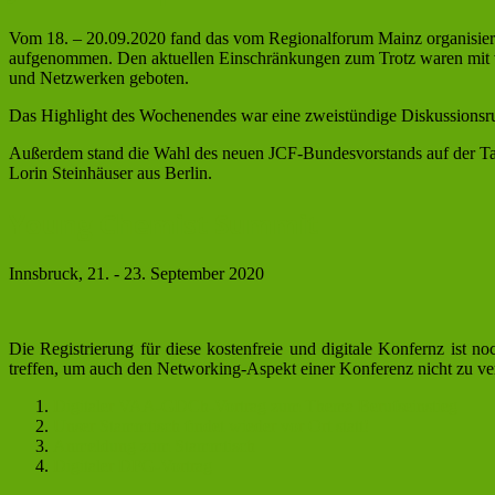
Vom 18. – 20.09.2020 fand das vom Regionalforum Mainz organisie
aufgenommen. Den aktuellen Einschränkungen zum Trotz waren mit v
und Netzwerken geboten.
Das Highlight des Wochenendes war eine zweistündige Diskussionsr
Außerdem stand die Wahl des neuen JCF-Bundesvorstands auf der Ta
Lorin Steinhäuser aus Berlin.
Young Chemist Summit
Innsbruck, 21. - 23. September 2020
Die Registrierung für diese kostenfreie und digitale Konfernz ist
treffen, um auch den Networking-Aspekt einer Konferenz nicht zu vern
Digitaler VAA-GDCh-Vortrag zum Thema Berufseinstieg
Unser Stammtisch findet wieder vor Ort statt!
Anmeldung zum Stammtisch
Digitaler DFG-Vortrag