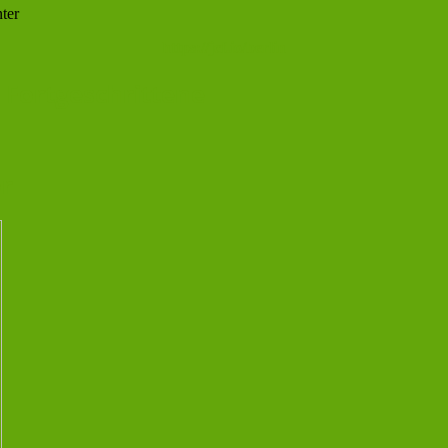
ter
https://jcf.io/berlin
 Fortgeschrittene
or