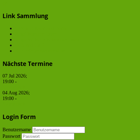
@
Link Sammlung
GDCh Ortsverband Berlin
JungChemikerForum
Junge WirtschaftschemikerInnen
BCS and ChiP
JCF Frühjahrssymposium
Nächste Termine
07 Jul 2026
;
19:00
-
Stammtisch
04 Aug 2026
;
19:00
-
Stammtisch
Login Form
Benutzername
Passwort