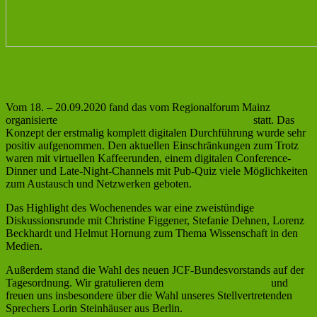
JCF-Herbstsprechertreffen 2020
Vom 18. – 20.09.2020 fand das vom Regionalforum Mainz
organisierte
JCF-Herbstsprechertreffen – Digitaledition
statt. Das
Konzept der erstmalig komplett digitalen Durchführung wurde sehr
positiv aufgenommen. Den aktuellen Einschränkungen zum Trotz
waren mit virtuellen Kaffeerunden, einem digitalen Conference-
Dinner und Late-Night-Channels mit Pub-Quiz viele Möglichkeiten
zum Austausch und Netzwerken geboten.
Das Highlight des Wochenendes war eine zweistündige
Diskussionsrunde mit Christine Figgener, Stefanie Dehnen, Lorenz
Beckhardt und Helmut Hornung zum Thema Wissenschaft in den
Medien.
Außerdem stand die Wahl des neuen JCF-Bundesvorstands auf der
Tagesordnung. Wir gratulieren dem
neuen Bundesvorstand
und
freuen uns insbesondere über die Wahl unseres Stellvertretenden
Sprechers Lorin Steinhäuser aus Berlin.