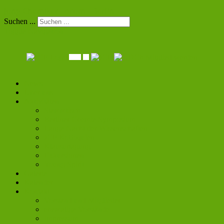
Jung Chemiker Forum - Berlin
Suchen ...
Toggle Navigation
Mitglied werden
News
Über uns
Aktivitäten
Stammtisch
Berliner Chemie Symposium
Lange Nacht der Wissenschaften
JCF Kolloquien
Klausurtagung
Exkursionen
Young Spirit
Galerie
Kalender
Kontakt
Vorstand und Mitglieder
ehemalige Vorstände
Impressum