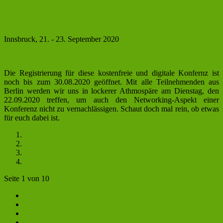
Young Chemist Summit
Innsbruck, 21. - 23. September 2020
Die Registrierung für diese kostenfreie und digitale Konfernz ist
noch bis zum 30.08.2020 geöffnet. Mit alle Teilnehmenden aus
Berlin werden wir uns in lockerer Athmospäre am Dienstag, den
22.09.2020 treffen, um auch den Networking-Aspekt einer
Konferenz nicht zu vernachlässigen. Schaut doch mal rein, ob etwas
für euch dabei ist.
Digitaler VAA-GDCh-Vortrag zum Thema Berufseinstieg
Unser Stammtisch findet wieder vor Ort statt!
Anmeldung zum Stammtisch
Digitaler DFG-Vortrag
Seite 1 von 10
1
2