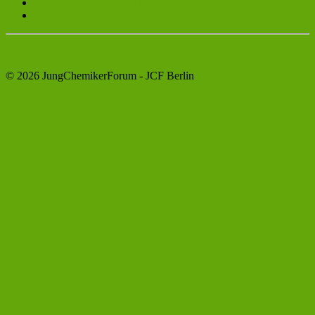
Benutzername vergessen?
Passwort vergessen?
Back to Top
© 2026 JungChemikerForum - JCF Berlin