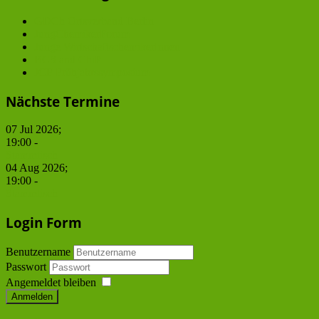
GDCh Ortsverband Berlin
JungChemikerForum
Junge WirtschaftschemikerInnen
BCS and ChiP
JCF Frühjahrssymposium
Nächste Termine
07 Jul 2026
;
19:00
-
Stammtisch
04 Aug 2026
;
19:00
-
Stammtisch
Login Form
Benutzername
Passwort
Angemeldet bleiben
Anmelden