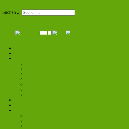
Jung Chemiker Forum - Berlin
Suchen ...
Toggle Navigation
Mitglied werden
News
Über uns
Aktivitäten
Stammtisch
Berliner Chemie Symposium
Lange Nacht der Wissenschaften
JCF Kolloquien
Klausurtagung
Exkursionen
Young Spirit
Galerie
Kalender
Kontakt
Vorstand und Mitglieder
ehemalige Vorstände
Impressum