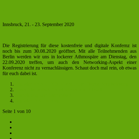
Young Chemist Summit
Innsbruck, 21. - 23. September 2020
Die Registrierung für diese kostenfreie und digitale Konfernz ist
noch bis zum 30.08.2020 geöffnet. Mit alle Teilnehmenden aus
Berlin werden wir uns in lockerer Athmospäre am Dienstag, den
22.09.2020 treffen, um auch den Networking-Aspekt einer
Konferenz nicht zu vernachlässigen. Schaut doch mal rein, ob etwas
für euch dabei ist.
Digitaler VAA-GDCh-Vortrag zum Thema Berufseinstieg
Unser Stammtisch findet wieder vor Ort statt!
Anmeldung zum Stammtisch
Digitaler DFG-Vortrag
Seite 1 von 10
1
2