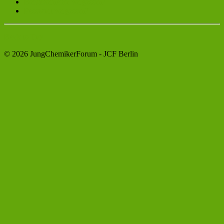
Benutzername vergessen?
Passwort vergessen?
Back to Top
© 2026 JungChemikerForum - JCF Berlin