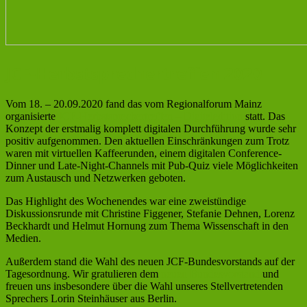
JCF-Herbstsprechertreffen 2020
Vom 18. – 20.09.2020 fand das vom Regionalforum Mainz
organisierte
JCF-Herbstsprechertreffen – Digitaledition
statt. Das
Konzept der erstmalig komplett digitalen Durchführung wurde sehr
positiv aufgenommen. Den aktuellen Einschränkungen zum Trotz
waren mit virtuellen Kaffeerunden, einem digitalen Conference-
Dinner und Late-Night-Channels mit Pub-Quiz viele Möglichkeiten
zum Austausch und Netzwerken geboten.
Das Highlight des Wochenendes war eine zweistündige
Diskussionsrunde mit Christine Figgener, Stefanie Dehnen, Lorenz
Beckhardt und Helmut Hornung zum Thema Wissenschaft in den
Medien.
Außerdem stand die Wahl des neuen JCF-Bundesvorstands auf der
Tagesordnung. Wir gratulieren dem
neuen Bundesvorstand
und
freuen uns insbesondere über die Wahl unseres Stellvertretenden
Sprechers Lorin Steinhäuser aus Berlin.