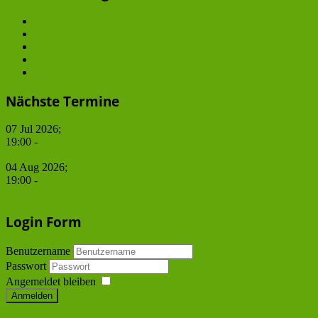
GDCh Ortsverband Berlin
JungChemikerForum
Junge WirtschaftschemikerInnen
BCS and ChiP
JCF Frühjahrssymposium
Nächste Termine
07 Jul 2026
;
19:00
-
Stammtisch
04 Aug 2026
;
19:00
-
Stammtisch
Login Form
Benutzername
Passwort
Angemeldet bleiben
Anmelden