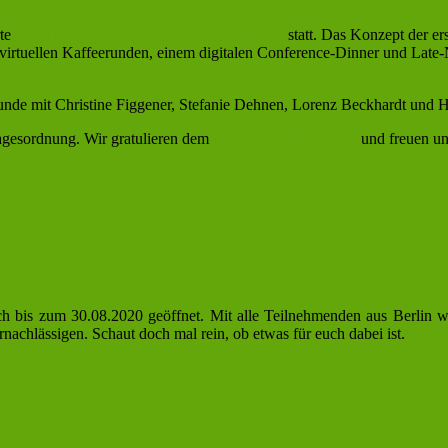
rte
JCF-Herbstsprechertreffen – Digitaledition
statt. Das Konzept der er
irtuellen Kaffeerunden, einem digitalen Conference-Dinner und Late
unde mit Christine Figgener, Stefanie Dehnen, Lorenz Beckhardt und
gesordnung. Wir gratulieren dem
neuen Bundesvorstand
und freuen un
 noch bis zum 30.08.2020 geöffnet. Mit alle Teilnehmenden aus Berlin
achlässigen. Schaut doch mal rein, ob etwas für euch dabei ist.