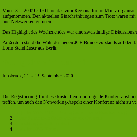
Vom 18. – 20.09.2020 fand das vom Regionalforum Mainz organisie
aufgenommen. Den aktuellen Einschränkungen zum Trotz waren mit v
und Netzwerken geboten.
Das Highlight des Wochenendes war eine zweistündige Diskussionsr
Außerdem stand die Wahl des neuen JCF-Bundesvorstands auf der Ta
Lorin Steinhäuser aus Berlin.
Young Chemist Summit
Innsbruck, 21. - 23. September 2020
Die Registrierung für diese kostenfreie und digitale Konfernz ist
treffen, um auch den Networking-Aspekt einer Konferenz nicht zu vern
Digitaler VAA-GDCh-Vortrag zum Thema Berufseinstieg
Unser Stammtisch findet wieder vor Ort statt!
Anmeldung zum Stammtisch
Digitaler DFG-Vortrag