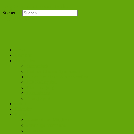
Jung Chemiker Forum - Berlin
Suchen ...
Toggle Navigation
News
Über uns
Aktivitäten
Stammtisch
Berliner Chemie Symposium
Lange Nacht der Wissenschaften
JCF Kolloquien
Klausurtagung
Exkursionen
Young Spirit
Galerie
Kalender
Kontakt
Vorstand und Mitglieder
ehemalige Vorstände
Impressum