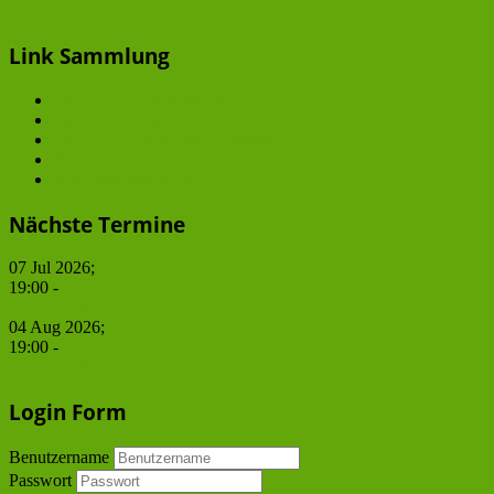
@
Link Sammlung
GDCh Ortsverband Berlin
JungChemikerForum
Junge WirtschaftschemikerInnen
BCS and ChiP
JCF Frühjahrssymposium
Nächste Termine
07 Jul 2026
;
19:00
-
Stammtisch
04 Aug 2026
;
19:00
-
Stammtisch
Login Form
Benutzername
Passwort