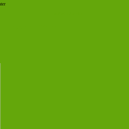
ter
https://jcf.io/berlin
 Fortgeschrittene
or