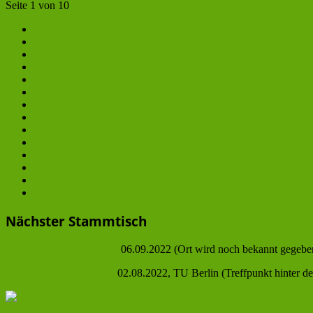
Seite 1 von 10
1
2
3
4
...
6
7
8
9
10
Nächster Stammtisch
Übernächster Stammstich
06.09.2022 (Ort wird noch bekannt gegebe
Nächster Stammstich am
02.08.2022, TU Berlin (Treffpunkt hinter 